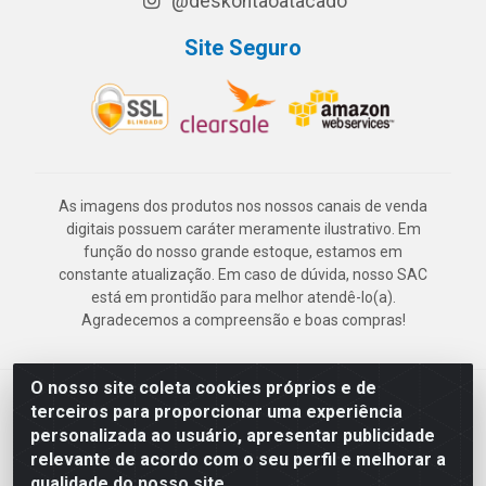
@deskontaoatacado
Site Seguro
As imagens dos produtos nos nossos canais de venda
digitais possuem caráter meramente ilustrativo. Em
função do nosso grande estoque, estamos em
constante atualização. Em caso de dúvida, nosso SAC
está em prontidão para melhor atendê-lo(a).
Agradecemos a compreensão e boas compras!
O nosso site coleta cookies próprios e de
Deskontão Atacado - Av. Marechal Mascarenhas de Morais, 2471 -
terceiros para proporcionar uma experiência
Imbiribeira - Recife/PE - CEP 51.150-001 - CNPJ 24.150.377/0003-
personalizada ao usuário, apresentar publicidade
57
relevante de acordo com o seu perfil e melhorar a
qualidade do nosso site.