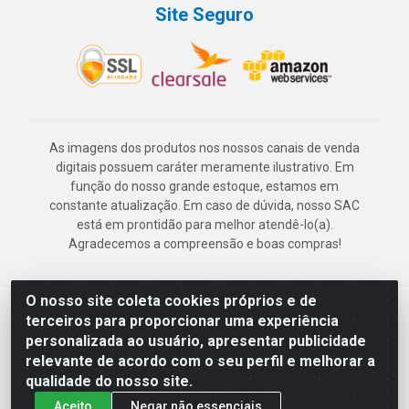
Site Seguro
As imagens dos produtos nos nossos canais de venda
digitais possuem caráter meramente ilustrativo. Em
função do nosso grande estoque, estamos em
constante atualização. Em caso de dúvida, nosso SAC
está em prontidão para melhor atendê-lo(a).
Agradecemos a compreensão e boas compras!
O nosso site coleta cookies próprios e de
Deskontão Atacado - Av. Marechal Mascarenhas de Morais, 2471 -
terceiros para proporcionar uma experiência
Imbiribeira - Recife/PE - CEP 51.150-001 - CNPJ 24.150.377/0003-
personalizada ao usuário, apresentar publicidade
57
relevante de acordo com o seu perfil e melhorar a
qualidade do nosso site.
Aceito
Negar não essenciais