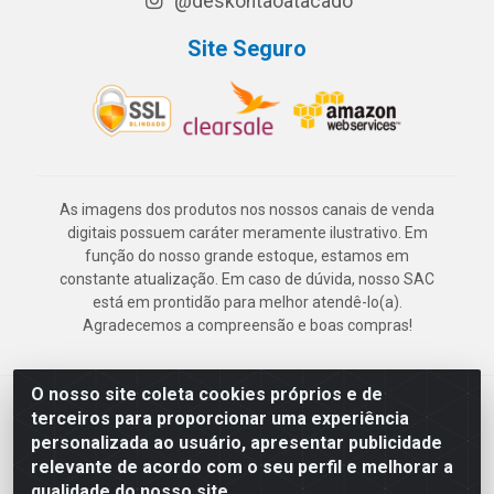
@deskontaoatacado
Site Seguro
As imagens dos produtos nos nossos canais de venda
digitais possuem caráter meramente ilustrativo. Em
função do nosso grande estoque, estamos em
constante atualização. Em caso de dúvida, nosso SAC
está em prontidão para melhor atendê-lo(a).
Agradecemos a compreensão e boas compras!
O nosso site coleta cookies próprios e de
Deskontão Atacado - Av. Marechal Mascarenhas de Morais, 2471 -
terceiros para proporcionar uma experiência
Imbiribeira - Recife/PE - CEP 51.150-001 - CNPJ 24.150.377/0003-
personalizada ao usuário, apresentar publicidade
57
relevante de acordo com o seu perfil e melhorar a
qualidade do nosso site.