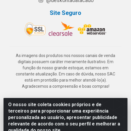
@deskontaoatacado
Site Seguro
As imagens dos produtos nos nossos canais de venda
digitais possuem caráter meramente ilustrativo. Em
função do nosso grande estoque, estamos em
constante atualização. Em caso de dúvida, nosso SAC
está em prontidão para melhor atendê-lo(a).
Agradecemos a compreensão e boas compras!
O nosso site coleta cookies próprios e de
Deskontão Atacado - Av. Marechal Mascarenhas de Morais, 2471 -
terceiros para proporcionar uma experiência
Imbiribeira - Recife/PE - CEP 51.150-001 - CNPJ 24.150.377/0003-
personalizada ao usuário, apresentar publicidade
57
relevante de acordo com o seu perfil e melhorar a
qualidade do nosso site.