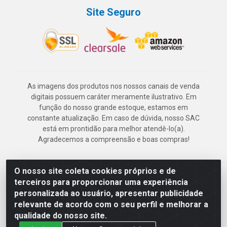
Site Seguro
As imagens dos produtos nos nossos canais de venda
digitais possuem caráter meramente ilustrativo. Em
função do nosso grande estoque, estamos em
constante atualização. Em caso de dúvida, nosso SAC
está em prontidão para melhor atendê-lo(a).
Agradecemos a compreensão e boas compras!
O nosso site coleta cookies próprios e de
Deskontão Atacado - Av. Marechal Mascarenhas de Morais, 2471 -
terceiros para proporcionar uma experiência
Imbiribeira - Recife/PE - CEP 51.150-001 - CNPJ 24.150.377/0003-
personalizada ao usuário, apresentar publicidade
57
relevante de acordo com o seu perfil e melhorar a
qualidade do nosso site.