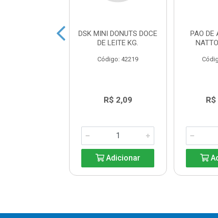
 ALHO PICANTE
DSK MINI DONUTS DOCE
PAO DE
TO 12X300G
DE LEITE KG.
NATTO
digo: 41074
Código: 42219
Códig
R$ 13,64
R$ 2,09
R$
Adicionar
Adicionar
Ad