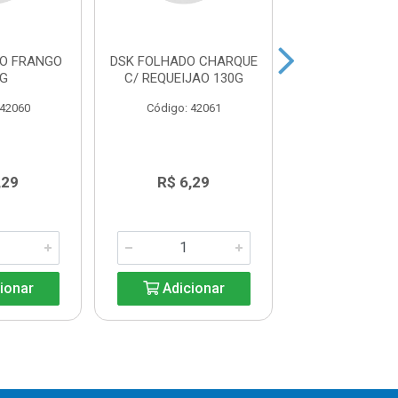
DO FRANGO
DSK FOLHADO CHARQUE
DSK FOLHA
0G
C/ REQUEIJAO 130G
QUEIJOS 1
 42060
Código: 42061
Código: 42
,29
R$ 6,29
R$ 6,2
ionar
Adicionar
Adicio