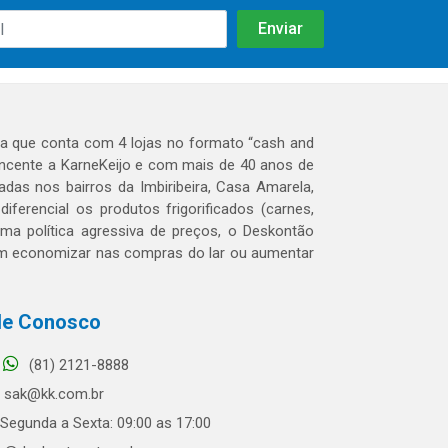
 que conta com 4 lojas no formato “cash and
tencente a KarneKeijo e com mais de 40 anos de
das nos bairros da Imbiribeira, Casa Amarela,
erencial os produtos frigorificados (carnes,
 uma política agressiva de preços, o Deskontão
dem economizar nas compras do lar ou aumentar
le Conosco
(81) 2121-8888
sak@kk.com.br
Segunda a Sexta: 09:00 as 17:00