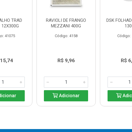
 ALHO TRAD
RAVIOLI DE FRANGO
DSK FOLHA
 12X300G
MEZZANI 400G
13
o: 41075
Código: 4158
Código:
 15,74
R$ 9,96
R$ 6
icionar
Adicionar
Adic