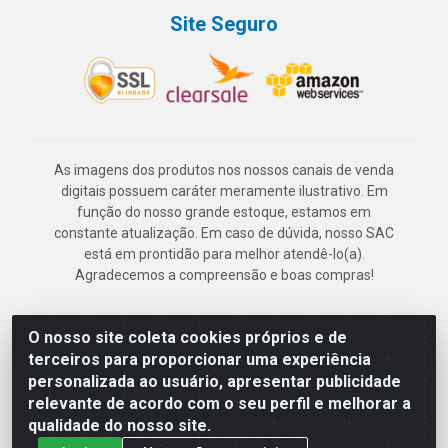
Site Seguro
As imagens dos produtos nos nossos canais de venda
digitais possuem caráter meramente ilustrativo. Em
função do nosso grande estoque, estamos em
constante atualização. Em caso de dúvida, nosso SAC
está em prontidão para melhor atendê-lo(a).
Agradecemos a compreensão e boas compras!
O nosso site coleta cookies próprios e de
Deskontão Atacado - Av. Marechal Mascarenhas de Morais, 2471 -
terceiros para proporcionar uma experiência
Imbiribeira - Recife/PE - CEP 51.150-001 - CNPJ 24.150.377/0003-
personalizada ao usuário, apresentar publicidade
57
relevante de acordo com o seu perfil e melhorar a
qualidade do nosso site.