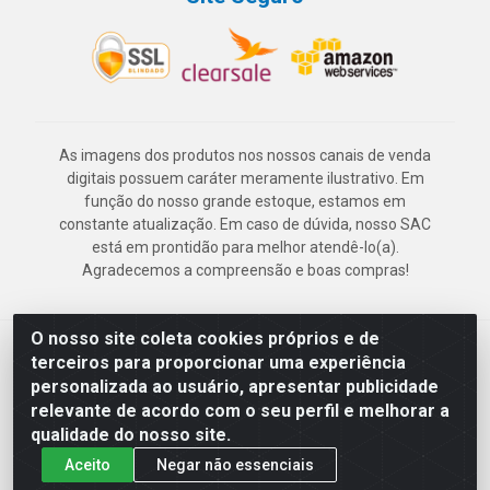
As imagens dos produtos nos nossos canais de venda
digitais possuem caráter meramente ilustrativo. Em
função do nosso grande estoque, estamos em
constante atualização. Em caso de dúvida, nosso SAC
está em prontidão para melhor atendê-lo(a).
Agradecemos a compreensão e boas compras!
O nosso site coleta cookies próprios e de
Deskontão Atacado - Av. Marechal Mascarenhas de Morais, 2471 -
terceiros para proporcionar uma experiência
Imbiribeira - Recife/PE - CEP 51.150-001 - CNPJ 24.150.377/0003-
personalizada ao usuário, apresentar publicidade
57
relevante de acordo com o seu perfil e melhorar a
qualidade do nosso site.
Aceito
Negar não essenciais