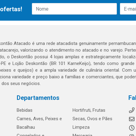
ofertas!
ontão Atacado é uma rede atacadista genuinamente pernambucana
 atacarejo, valorizando o atendimento no atacado e no varejo. Per
o, o Deskontão possui 4 lojas amplas e estrategicamente localiza
PE e Lojão Deskontão (BR 101 KarneKeijo), tendo como grande dif
peixes e queijos) e a ampla variedade de culinária oriental. Com
ciona variedade e preço baixo a famílias e comerciantes, que po
o dos seus negócios.
Departamentos
Fa
Bebidas
Hortifruti, Frutas
Carnes, Aves, Peixes e
Secas, Ovos e Pães
Bacalhau
Limpeza
Congelados e
Mercearia