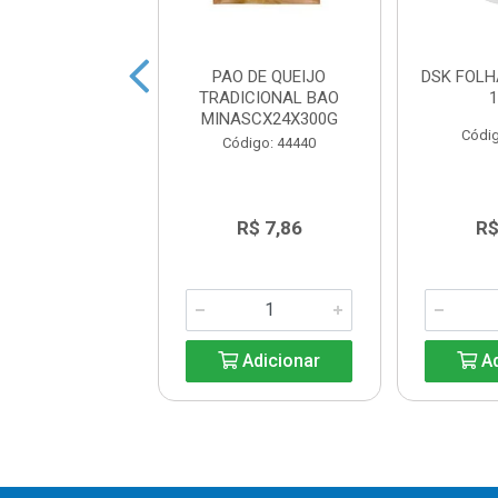
INHO FR/BACON
PAO DE QUEIJO
DSK FOL
I 500GR CX7KG.
TRADICIONAL BAO
MINASCX24X300G
digo: 45270
Códig
Código: 44440
e: R$ 29,30
R$ 7,86
R$
: R$ 23,90
Adicionar
Adicionar
Ad