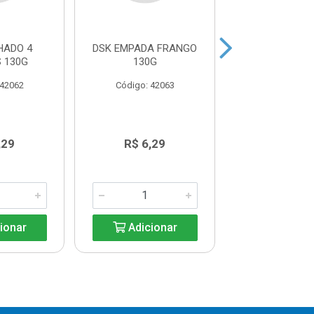
HADO 4
DSK EMPADA FRANGO
DSK EMPADA 
 130G
130G
130G
 42062
Código: 42063
Código: 42
,29
R$ 6,29
R$ 6,2
ionar
Adicionar
Adicio