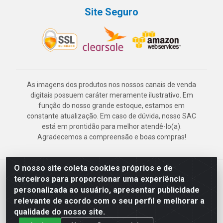
Site Seguro
As imagens dos produtos nos nossos canais de venda
digitais possuem caráter meramente ilustrativo. Em
função do nosso grande estoque, estamos em
constante atualização. Em caso de dúvida, nosso SAC
está em prontidão para melhor atendê-lo(a).
Agradecemos a compreensão e boas compras!
O nosso site coleta cookies próprios e de
Deskontão Atacado - Av. Marechal Mascarenhas de Morais, 2471 -
terceiros para proporcionar uma experiência
Imbiribeira - Recife/PE - CEP 51.150-001 - CNPJ 24.150.377/0003-
personalizada ao usuário, apresentar publicidade
57
relevante de acordo com o seu perfil e melhorar a
qualidade do nosso site.