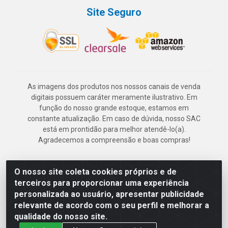
Site Seguro
As imagens dos produtos nos nossos canais de venda
digitais possuem caráter meramente ilustrativo. Em
função do nosso grande estoque, estamos em
constante atualização. Em caso de dúvida, nosso SAC
está em prontidão para melhor atendê-lo(a).
Agradecemos a compreensão e boas compras!
O nosso site coleta cookies próprios e de
Deskontão Atacado - Av. Marechal Mascarenhas de Morais, 2471 -
terceiros para proporcionar uma experiência
Imbiribeira - Recife/PE - CEP 51.150-001 - CNPJ 24.150.377/0003-
personalizada ao usuário, apresentar publicidade
57
relevante de acordo com o seu perfil e melhorar a
qualidade do nosso site.