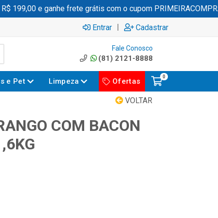
 199,00 e ganhe frete grátis com o cupom PRIMEIRACOMPRA
|
Entrar
Cadastrar
Fale Conosco
(81) 2121-8888
0
es e Pet
Limpeza
Ofertas
VOLTAR
FRANGO COM BACON
1,6KG