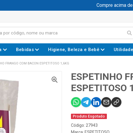
Compre acima de R$
a
Bebidas
Higiene, Beleza e Bebê
Utilidad
HO FRANGO COM BACON ESPETITOSO 1,6KG
ESPETINHO 
ESPETITOSO 
Produto Esgotado
Código: 27943
Marca:
ESPETITOSO