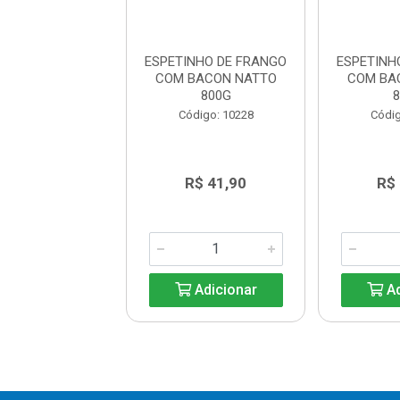
NHO DE FRANGO
ESPETINHO DE FRANGO
ESPETINH
BACON NATTO
COM BACON NATTO
COM BA
800G
800G
digo: 10228
Código: 10228
Códig
R$ 41,90
R$ 41,90
R$
Adicionar
Adicionar
Ad