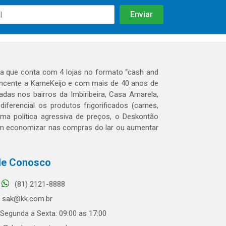
 que conta com 4 lojas no formato “cash and
tencente a KarneKeijo e com mais de 40 anos de
das nos bairros da Imbiribeira, Casa Amarela,
erencial os produtos frigorificados (carnes,
 uma política agressiva de preços, o Deskontão
dem economizar nas compras do lar ou aumentar
le Conosco
(81) 2121-8888
sak@kk.com.br
Segunda a Sexta: 09:00 as 17:00