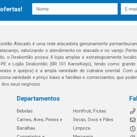
ofertas!
ontão Atacado é uma rede atacadista genuinamente pernambucana
 atacarejo, valorizando o atendimento no atacado e no varejo. Per
o, o Deskontão possui 4 lojas amplas e estrategicamente localiza
PE e Lojão Deskontão (BR 101 KarneKeijo), tendo como grande dif
peixes e queijos) e a ampla variedade de culinária oriental. Com
ciona variedade e preço baixo a famílias e comerciantes, que po
o dos seus negócios.
Departamentos
Fa
Bebidas
Hortifruti, Frutas
Carnes, Aves, Peixes e
Secas, Ovos e Pães
Bacalhau
Limpeza
Congelados e
Mercearia