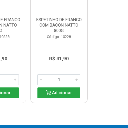
DE FRANGO
ESPETINHO DE FRANGO
ESPETINHO DE
N NATTO
COM BACON NATTO
COM BACON 
G
800G
800G
 10228
Código: 10228
Código: 10
,90
R$ 41,90
R$ 41,9
ionar
Adicionar
Adicio