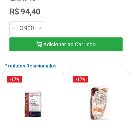
R$ 94,40
Adicionar ao Carrinho
Produtos Relacionados
-17%
-17%