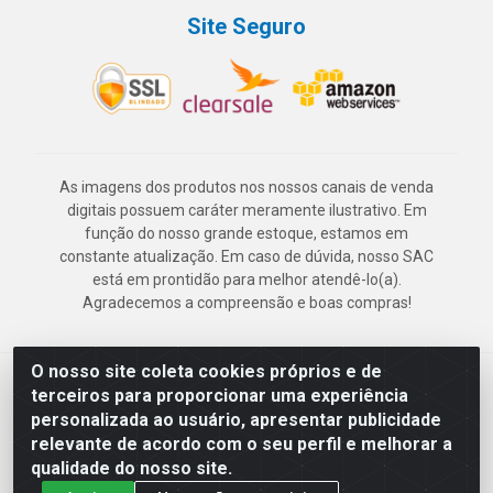
Site Seguro
As imagens dos produtos nos nossos canais de venda
digitais possuem caráter meramente ilustrativo. Em
função do nosso grande estoque, estamos em
constante atualização. Em caso de dúvida, nosso SAC
está em prontidão para melhor atendê-lo(a).
Agradecemos a compreensão e boas compras!
O nosso site coleta cookies próprios e de
Deskontão Atacado - Av. Marechal Mascarenhas de Morais, 2471 -
terceiros para proporcionar uma experiência
Imbiribeira - Recife/PE - CEP 51.150-001 - CNPJ 24.150.377/0003-
personalizada ao usuário, apresentar publicidade
57
relevante de acordo com o seu perfil e melhorar a
qualidade do nosso site.