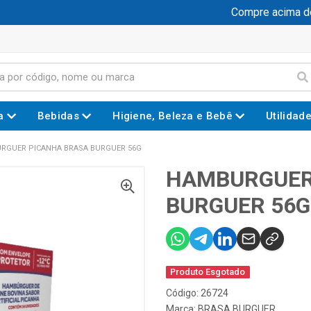
Compre acima de R
a
Bebidas
Higiene, Beleza e Bebê
Utilidad
RGUER PICANHA BRASA BURGUER 56G
HAMBURGUER
BURGUER 56G
Produto Esgotado
Código: 26724
Marca:
BRASA BURGUER