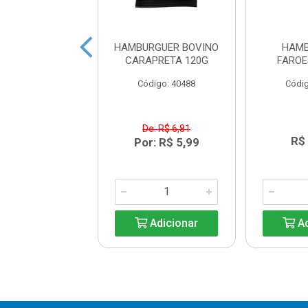
RGUER ANGUS
HAMBURGUER BOVINO
HAMB
SA 16X200G.
CARAPRETA 120G
FAROE
digo: 43117
Código: 40488
Códig
De: R$ 6,81
R$ 9,44
R$
Por: R$ 5,99
Adicionar
Adicionar
Ad