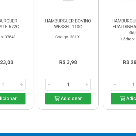
URGUER
HAMBURGUER BOVINO
HAMBURGU
STE 672G
WESSEL 110G
FRALDINH
36
o: 37643
Código: 38191
Código:
 23,00
R$ 3,98
R$ 2
icionar
Adicionar
Adic