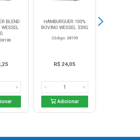
ER BLEND
HAMBURGUER 100%
HAMBURGUER 
A WESSEL
BOVINO WESSEL 330G
WESSEL 3
0G
Código: 38199
Código: 38
 38198
8,25
R$ 24,05
R$ 23,0
ionar
Adicionar
Adicio