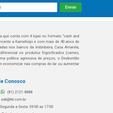
 que conta com 4 lojas no formato “cash and
tencente a KarneKeijo e com mais de 40 anos de
das nos bairros da Imbiribeira, Casa Amarela,
erencial os produtos frigorificados (carnes,
 uma política agressiva de preços, o Deskontão
dem economizar nas compras do lar ou aumentar
le Conosco
(81) 2121-8888
sak@kk.com.br
Segunda a Sexta: 09:00 as 17:00