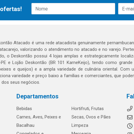
ofertas!
ontão Atacado é uma rede atacadista genuinamente pernambucana
 atacarejo, valorizando o atendimento no atacado e no varejo. Per
o, o Deskontão possui 4 lojas amplas e estrategicamente localiza
PE e Lojão Deskontão (BR 101 KarneKeijo), tendo como grande dif
peixes e queijos) e a ampla variedade de culinária oriental. Com
ciona variedade e preço baixo a famílias e comerciantes, que po
o dos seus negócios.
Departamentos
Fa
Bebidas
Hortifruti, Frutas
Carnes, Aves, Peixes e
Secas, Ovos e Pães
Bacalhau
Limpeza
Congelados e
Mercearia