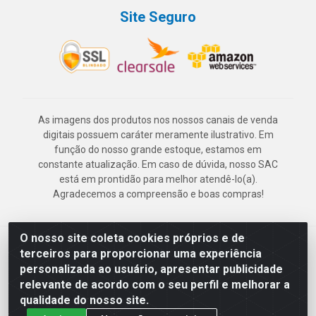
Site Seguro
As imagens dos produtos nos nossos canais de venda
digitais possuem caráter meramente ilustrativo. Em
função do nosso grande estoque, estamos em
constante atualização. Em caso de dúvida, nosso SAC
está em prontidão para melhor atendê-lo(a).
Agradecemos a compreensão e boas compras!
O nosso site coleta cookies próprios e de
Deskontão Atacado - Av. Marechal Mascarenhas de Morais, 2471 -
terceiros para proporcionar uma experiência
Imbiribeira - Recife/PE - CEP 51.150-001 - CNPJ 24.150.377/0003-
personalizada ao usuário, apresentar publicidade
57
relevante de acordo com o seu perfil e melhorar a
qualidade do nosso site.