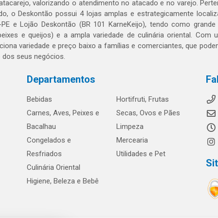
 atacarejo, valorizando o atendimento no atacado e no varejo. Per
o, o Deskontão possui 4 lojas amplas e estrategicamente localiza
PE e Lojão Deskontão (BR 101 KarneKeijo), tendo como grande dif
peixes e queijos) e a ampla variedade de culinária oriental. Com
ciona variedade e preço baixo a famílias e comerciantes, que po
o dos seus negócios.
Departamentos
Fa
Bebidas
Hortifruti, Frutas
Carnes, Aves, Peixes e
Secas, Ovos e Pães
Bacalhau
Limpeza
Congelados e
Mercearia
Resfriados
Utilidades e Pet
Si
Culinária Oriental
Higiene, Beleza e Bebê