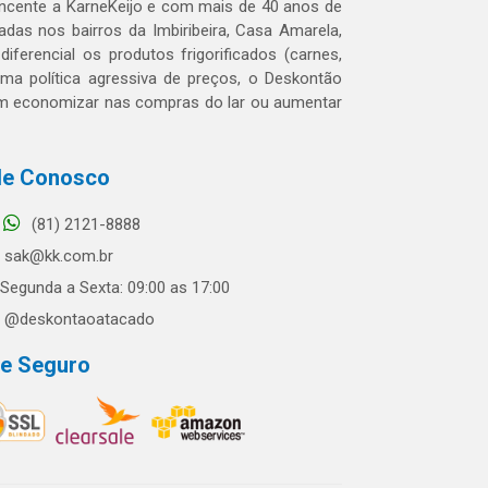
tencente a KarneKeijo e com mais de 40 anos de
das nos bairros da Imbiribeira, Casa Amarela,
erencial os produtos frigorificados (carnes,
 uma política agressiva de preços, o Deskontão
dem economizar nas compras do lar ou aumentar
le Conosco
(81) 2121-8888
sak@kk.com.br
Segunda a Sexta: 09:00 as 17:00
@deskontaoatacado
te Seguro