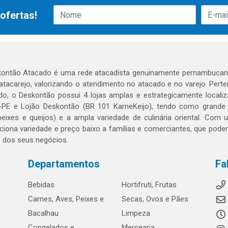
ofertas!
ontão Atacado é uma rede atacadista genuinamente pernambucana
 atacarejo, valorizando o atendimento no atacado e no varejo. Per
o, o Deskontão possui 4 lojas amplas e estrategicamente localiza
PE e Lojão Deskontão (BR 101 KarneKeijo), tendo como grande dif
peixes e queijos) e a ampla variedade de culinária oriental. Com
ciona variedade e preço baixo a famílias e comerciantes, que po
o dos seus negócios.
Departamentos
Fa
Bebidas
Hortifruti, Frutas
Carnes, Aves, Peixes e
Secas, Ovos e Pães
Bacalhau
Limpeza
Congelados e
Mercearia