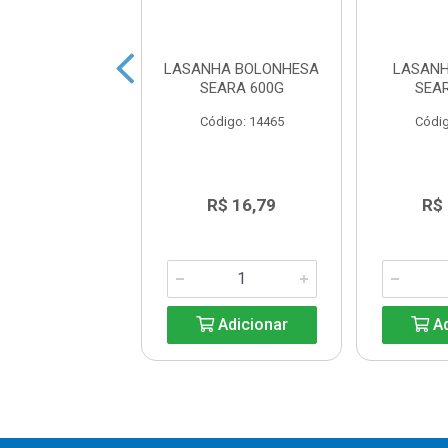
NHA 4 QJ AIR
LASANHA BOLONHESA
LASANH
YER SEARA
SEARA 600G
SEA
X12X300G.
Código: 14465
Códig
digo: 43243
R$ 7,86
R$ 16,79
R$
Adicionar
Adicionar
Ad