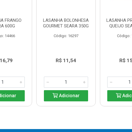
A FRANGO
LASANHA BOLONHESA
LASANHA PR
RA 600G
GOURMET SEARA 350G
QUEIJO SE
o: 14466
Código: 16297
Código:
 16,79
R$ 11,54
R$ 15
icionar
Adicionar
Adic