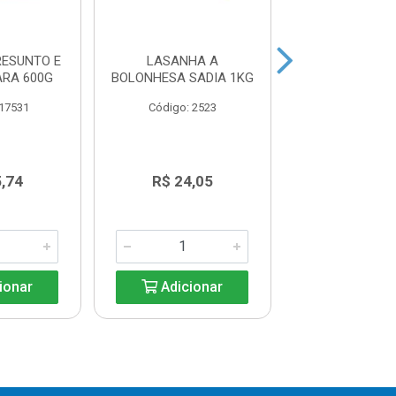
ESUNTO E
LASANHA A
LASANHA BOL
ARA 600G
BOLONHESA SADIA 1KG
REZENDE 6
 17531
Código: 2523
Código: 27
,74
R$ 24,05
R$ 13,6
ionar
Adicionar
Adicio