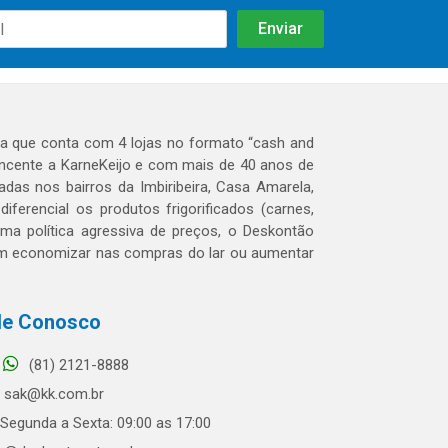
 que conta com 4 lojas no formato “cash and
tencente a KarneKeijo e com mais de 40 anos de
das nos bairros da Imbiribeira, Casa Amarela,
erencial os produtos frigorificados (carnes,
 uma política agressiva de preços, o Deskontão
dem economizar nas compras do lar ou aumentar
le Conosco
(81) 2121-8888
sak@kk.com.br
Segunda a Sexta: 09:00 as 17:00