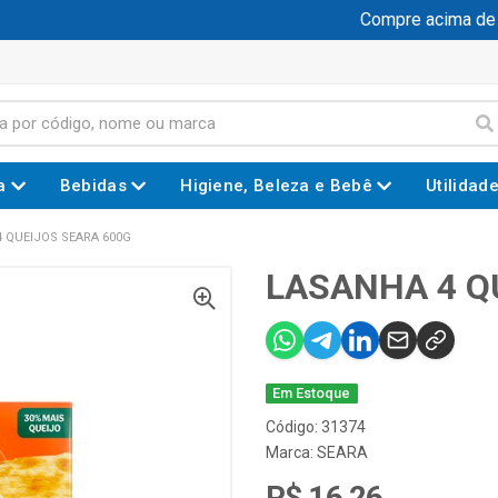
Compre acima de R$
a
Bebidas
Higiene, Beleza e Bebê
Utilidad
 QUEIJOS SEARA 600G
LASANHA 4 Q
Em Estoque
Código: 31374
Marca:
SEARA
R$ 16,26