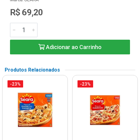
R$ 69,20
Adicionar ao Carrinho
Produtos Relacionados
-23%
-23%