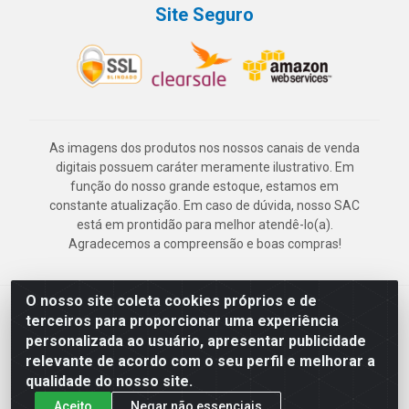
Site Seguro
As imagens dos produtos nos nossos canais de venda
digitais possuem caráter meramente ilustrativo. Em
função do nosso grande estoque, estamos em
constante atualização. Em caso de dúvida, nosso SAC
está em prontidão para melhor atendê-lo(a).
Agradecemos a compreensão e boas compras!
O nosso site coleta cookies próprios e de
Deskontão Atacado - Av. Marechal Mascarenhas de Morais, 2471 -
terceiros para proporcionar uma experiência
Imbiribeira - Recife/PE - CEP 51.150-001 - CNPJ 24.150.377/0003-
personalizada ao usuário, apresentar publicidade
57
relevante de acordo com o seu perfil e melhorar a
qualidade do nosso site.
Aceito
Negar não essenciais