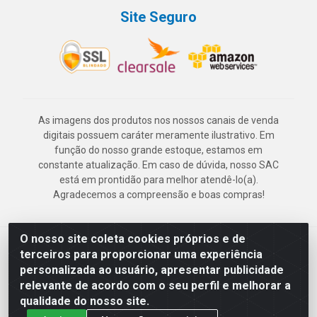
Site Seguro
As imagens dos produtos nos nossos canais de venda
digitais possuem caráter meramente ilustrativo. Em
função do nosso grande estoque, estamos em
constante atualização. Em caso de dúvida, nosso SAC
está em prontidão para melhor atendê-lo(a).
Agradecemos a compreensão e boas compras!
O nosso site coleta cookies próprios e de
Deskontão Atacado - Av. Marechal Mascarenhas de Morais, 2471 -
terceiros para proporcionar uma experiência
Imbiribeira - Recife/PE - CEP 51.150-001 - CNPJ 24.150.377/0003-
personalizada ao usuário, apresentar publicidade
57
relevante de acordo com o seu perfil e melhorar a
qualidade do nosso site.