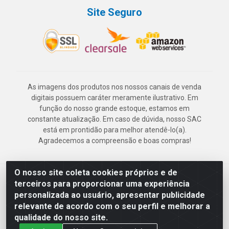
Site Seguro
As imagens dos produtos nos nossos canais de venda
digitais possuem caráter meramente ilustrativo. Em
função do nosso grande estoque, estamos em
constante atualização. Em caso de dúvida, nosso SAC
está em prontidão para melhor atendê-lo(a).
Agradecemos a compreensão e boas compras!
O nosso site coleta cookies próprios e de
Deskontão Atacado - Av. Marechal Mascarenhas de Morais, 2471 -
terceiros para proporcionar uma experiência
Imbiribeira - Recife/PE - CEP 51.150-001 - CNPJ 24.150.377/0003-
personalizada ao usuário, apresentar publicidade
57
relevante de acordo com o seu perfil e melhorar a
qualidade do nosso site.