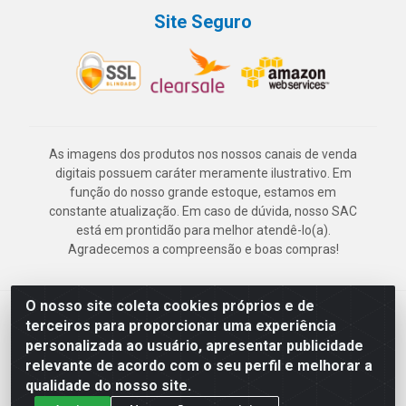
Site Seguro
As imagens dos produtos nos nossos canais de venda
digitais possuem caráter meramente ilustrativo. Em
função do nosso grande estoque, estamos em
constante atualização. Em caso de dúvida, nosso SAC
está em prontidão para melhor atendê-lo(a).
Agradecemos a compreensão e boas compras!
O nosso site coleta cookies próprios e de
Deskontão Atacado - Av. Marechal Mascarenhas de Morais, 2471 -
terceiros para proporcionar uma experiência
Imbiribeira - Recife/PE - CEP 51.150-001 - CNPJ 24.150.377/0003-
personalizada ao usuário, apresentar publicidade
57
relevante de acordo com o seu perfil e melhorar a
qualidade do nosso site.