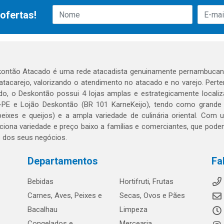
ofertas!
ontão Atacado é uma rede atacadista genuinamente pernambucana
 atacarejo, valorizando o atendimento no atacado e no varejo. Per
o, o Deskontão possui 4 lojas amplas e estrategicamente localiza
PE e Lojão Deskontão (BR 101 KarneKeijo), tendo como grande dif
peixes e queijos) e a ampla variedade de culinária oriental. Com
ciona variedade e preço baixo a famílias e comerciantes, que po
o dos seus negócios.
Departamentos
Fa
Bebidas
Hortifruti, Frutas
Carnes, Aves, Peixes e
Secas, Ovos e Pães
Bacalhau
Limpeza
Congelados e
Mercearia