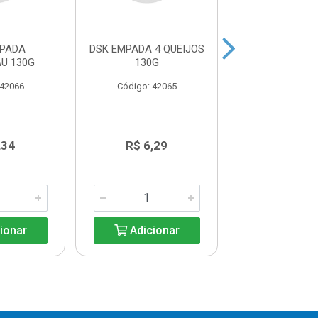
MPADA
DSK EMPADA 4 QUEIJOS
DSK EMPADA 
U 130G
130G
130G
 42066
Código: 42065
Código: 42
,34
R$ 6,29
R$ 6,2
ionar
Adicionar
Adicio