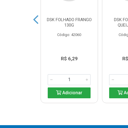
 PARA PASTEL
DSK FOLHADO FRANGO
DSK F
ANI CUMBUCA
130G
QUEI
200G
Código: 42060
Códig
ódigo: 4152
R$ 4,19
R$ 6,29
R$
Adicionar
Adicionar
Ad