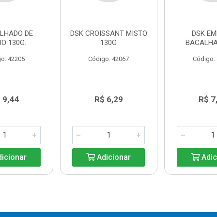
OLHADO DE
DSK CROISSANT MISTO
DSK E
JO 130G.
130G
BACALHA
o: 42205
Código: 42067
Código:
 9,44
R$ 6,29
R$ 7
icionar
Adicionar
Adic