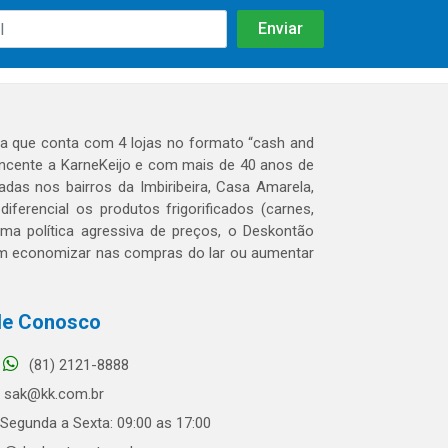
 que conta com 4 lojas no formato “cash and
tencente a KarneKeijo e com mais de 40 anos de
das nos bairros da Imbiribeira, Casa Amarela,
erencial os produtos frigorificados (carnes,
 uma política agressiva de preços, o Deskontão
dem economizar nas compras do lar ou aumentar
le Conosco
(81) 2121-8888
sak@kk.com.br
Segunda a Sexta: 09:00 as 17:00