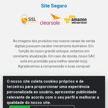
Site Seguro
As imagens dos produtos nos nossos canais de venda
digitais possuem caráter meramente ilustrativo. Em
função do nosso grande estoque, estamos em
constante atualização. Em caso de dúvida, nosso SAC
está em prontidão para melhor atendê-lo(a).
Agradecemos a compreensão e boas compras!
O nosso site coleta cookies próprios e de
Deskontão Atacado - Av. Marechal Mascarenhas de Morais, 2471 -
terceiros para proporcionar uma experiência
Imbiribeira - Recife/PE - CEP 51.150-001 - CNPJ 24.150.377/0003-
personalizada ao usuário, apresentar publicidade
57
relevante de acordo com o seu perfil e melhorar a
qualidade do nosso site.