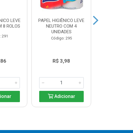
NICO LEVE
PAPEL HIGIÊNICO LEVE
PAPEL HIG 
M 8 ROLOS
NEUTRO COM 4
NEUTRO 30M LV
UNIDADES
: 291
Código: 32
Código: 295
,86
R$ 3,98
R$ 14,6
ionar
Adicionar
Adicio