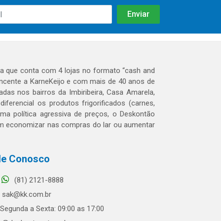
 que conta com 4 lojas no formato “cash and
tencente a KarneKeijo e com mais de 40 anos de
das nos bairros da Imbiribeira, Casa Amarela,
erencial os produtos frigorificados (carnes,
 uma política agressiva de preços, o Deskontão
dem economizar nas compras do lar ou aumentar
le Conosco
(81) 2121-8888
sak@kk.com.br
Segunda a Sexta: 09:00 as 17:00