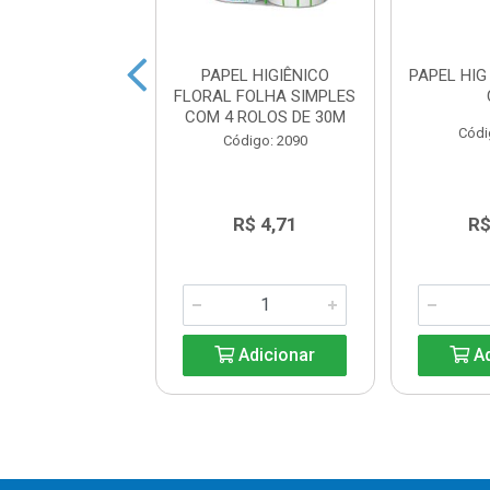
IGIENICO FOLHA
PAPEL HIGIÊNICO
PAPEL HIG
PLES NEUTRO
FLORAL FOLHA SIMPLES
0METROS
COM 4 ROLOS DE 30M
Códi
digo: 41055
Código: 2090
R$ 15,74
R$ 4,71
R$
Adicionar
Adicionar
Ad