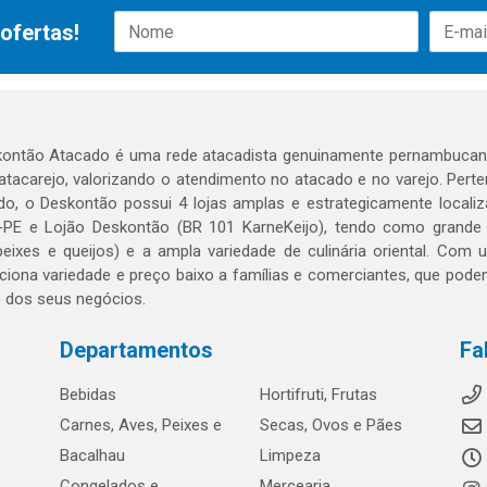
ofertas!
ontão Atacado é uma rede atacadista genuinamente pernambucana
 atacarejo, valorizando o atendimento no atacado e no varejo. Per
o, o Deskontão possui 4 lojas amplas e estrategicamente localiza
PE e Lojão Deskontão (BR 101 KarneKeijo), tendo como grande dif
peixes e queijos) e a ampla variedade de culinária oriental. Com
ciona variedade e preço baixo a famílias e comerciantes, que po
o dos seus negócios.
Departamentos
Fa
Bebidas
Hortifruti, Frutas
Carnes, Aves, Peixes e
Secas, Ovos e Pães
Bacalhau
Limpeza
Congelados e
Mercearia