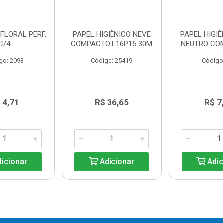
 FLORAL PERF.
PAPEL HIGIÊNICO NEVE
PAPEL HIGIÊ
C/4
COMPACTO L16P15 30M
NEUTRO CO
go: 2093
Código: 25419
Código
 4,71
R$ 36,65
R$ 7
icionar
Adicionar
Adic