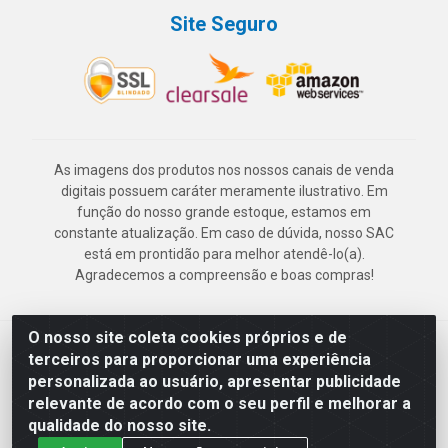
Site Seguro
As imagens dos produtos nos nossos canais de venda
digitais possuem caráter meramente ilustrativo. Em
função do nosso grande estoque, estamos em
constante atualização. Em caso de dúvida, nosso SAC
está em prontidão para melhor atendê-lo(a).
Agradecemos a compreensão e boas compras!
O nosso site coleta cookies próprios e de
Deskontão Atacado - Av. Marechal Mascarenhas de Morais, 2471 -
terceiros para proporcionar uma experiência
Imbiribeira - Recife/PE - CEP 51.150-001 - CNPJ 24.150.377/0003-
personalizada ao usuário, apresentar publicidade
57
relevante de acordo com o seu perfil e melhorar a
qualidade do nosso site.