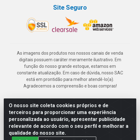
Site Seguro
As imagens dos produtos nos nossos canais de venda
digitais possuem caráter meramente ilustrativo. Em
função do nosso grande estoque, estamos em
constante atualização. Em caso de dúvida, nosso SAC
está em prontidão para melhor atendê-lo(a).
Agradecemos a compreensão e boas compras!
O nosso site coleta cookies próprios e de
Deskontão Atacado - Av. Marechal Mascarenhas de Morais, 2471 -
terceiros para proporcionar uma experiência
Imbiribeira - Recife/PE - CEP 51.150-001 - CNPJ 24.150.377/0003-
personalizada ao usuário, apresentar publicidade
57
relevante de acordo com o seu perfil e melhorar a
qualidade do nosso site.