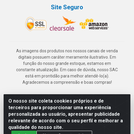
Site Seguro
As imagens dos produtos nos nossos canais de venda
digitais possuem caráter meramente ilustrativo. Em
função do nosso grande estoque, estamos em
constante atualização. Em caso de dúvida, nosso SAC
está em prontidão para melhor atendê-lo(a).
Agradecemos a compreensão e boas compras!
O nosso site coleta cookies próprios e de
Deskontão Atacado - Av. Marechal Mascarenhas de Morais, 2471 -
terceiros para proporcionar uma experiência
Imbiribeira - Recife/PE - CEP 51.150-001 - CNPJ 24.150.377/0003-
personalizada ao usuário, apresentar publicidade
57
relevante de acordo com o seu perfil e melhorar a
qualidade do nosso site.