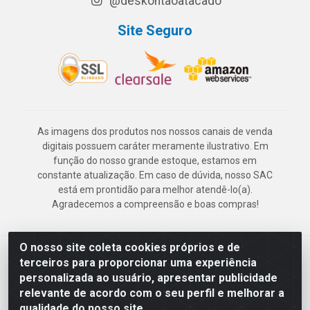
@deskontaoatacado
Site Seguro
As imagens dos produtos nos nossos canais de venda
digitais possuem caráter meramente ilustrativo. Em
função do nosso grande estoque, estamos em
constante atualização. Em caso de dúvida, nosso SAC
está em prontidão para melhor atendê-lo(a).
Agradecemos a compreensão e boas compras!
O nosso site coleta cookies próprios e de
Deskontão Atacado - Av. Marechal Mascarenhas de Morais, 2471 -
terceiros para proporcionar uma experiência
Imbiribeira - Recife/PE - CEP 51.150-001 - CNPJ 24.150.377/0003-
personalizada ao usuário, apresentar publicidade
57
relevante de acordo com o seu perfil e melhorar a
qualidade do nosso site.