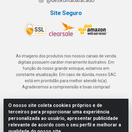
@deskontaoatacado
Site Seguro
As imagens dos produtos nos nossos canais de venda
digitais possuem caráter meramente ilustrativo. Em
função do nosso grande estoque, estamos em
constante atualização. Em caso de dúvida, nosso SAC
está em prontidão para melhor atendê-lo(a).
Agradecemos a compreensão e boas compras!
O nosso site coleta cookies próprios e de
Deskontão Atacado - Av. Marechal Mascarenhas de Morais, 2471 -
terceiros para proporcionar uma experiência
Imbiribeira - Recife/PE - CEP 51.150-001 - CNPJ 24.150.377/0003-
personalizada ao usuário, apresentar publicidade
57
relevante de acordo com o seu perfil e melhorar a
qualidade do nosso site.