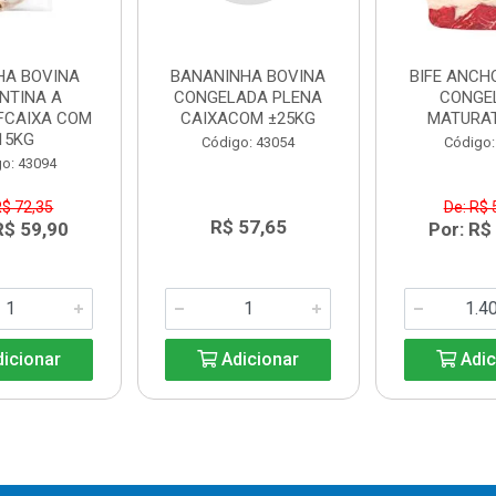
HA BOVINA
BANANINHA BOVINA
BIFE ANCH
NTINA A
CONGELADA PLENA
CONGE
FCAIXA COM
CAIXACOM ±25KG
MATURA
15KG
Código: 43054
Código:
o: 43094
R$ 72,35
De: R$ 
R$ 57,65
R$ 59,90
Por: R$
icionar
Adicionar
Adic