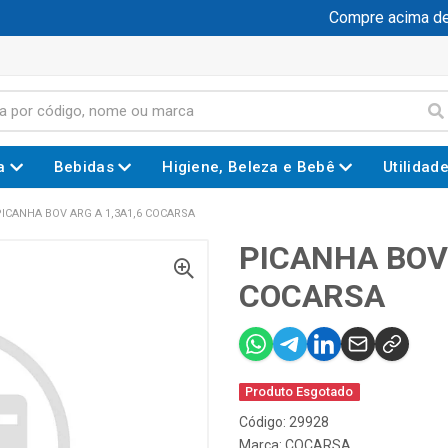
Compre acima de R
a
Bebidas
Higiene, Beleza e Bebê
Utilidad
PICANHA BOV ARG A 1,3A1,6 COCARSA
PICANHA BOV 
COCARSA
Produto Esgotado
Código: 29928
Marca:
COCARSA