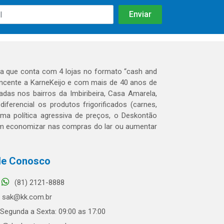
 que conta com 4 lojas no formato “cash and
tencente a KarneKeijo e com mais de 40 anos de
das nos bairros da Imbiribeira, Casa Amarela,
erencial os produtos frigorificados (carnes,
 uma política agressiva de preços, o Deskontão
dem economizar nas compras do lar ou aumentar
le Conosco
(81) 2121-8888
sak@kk.com.br
Segunda a Sexta: 09:00 as 17:00