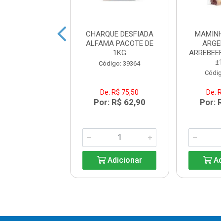
XAO DURO
CHARQUE DESFIADA
MAMIN
IADO RESERVA
ALFAMA PACOTE DE
ARGE
KG.
1KG
ARREBEE
±
digo: 35289
Código: 39364
Códig
De: R$ 75,50
De: 
R$ 52,40
Por: R$ 62,90
Por: 
Adicionar
Adicionar
Ad