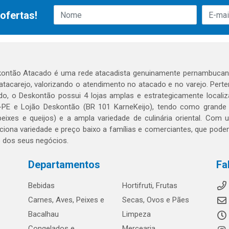
ofertas!
ontão Atacado é uma rede atacadista genuinamente pernambucana
 atacarejo, valorizando o atendimento no atacado e no varejo. Per
o, o Deskontão possui 4 lojas amplas e estrategicamente localiza
PE e Lojão Deskontão (BR 101 KarneKeijo), tendo como grande dif
peixes e queijos) e a ampla variedade de culinária oriental. Com
ciona variedade e preço baixo a famílias e comerciantes, que po
o dos seus negócios.
Departamentos
Fa
Bebidas
Hortifruti, Frutas
Carnes, Aves, Peixes e
Secas, Ovos e Pães
Bacalhau
Limpeza
Congelados e
Mercearia