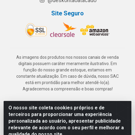
@deskontaoatacado
Site Seguro
As imagens dos produtos nos nossos canais de venda
digitais possuem caráter meramente ilustrativo. Em
função do nosso grande estoque, estamos em
constante atualização. Em caso de dúvida, nosso SAC
está em prontidão para melhor atendê-lo(a).
Agradecemos a compreensão e boas compras!
O nosso site coleta cookies próprios e de
Deskontão Atacado - Av. Marechal Mascarenhas de Morais, 2471 -
terceiros para proporcionar uma experiência
Imbiribeira - Recife/PE - CEP 51.150-001 - CNPJ 24.150.377/0003-
personalizada ao usuário, apresentar publicidade
57
relevante de acordo com o seu perfil e melhorar a
qualidade do nosso site.