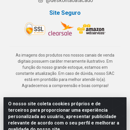
@deskontaoatacado
Site Seguro
As imagens dos produtos nos nossos canais de venda
digitais possuem caráter meramente ilustrativo. Em
função do nosso grande estoque, estamos em
constante atualização. Em caso de dúvida, nosso SAC
está em prontidão para melhor atendê-lo(a).
Agradecemos a compreensão e boas compras!
O nosso site coleta cookies próprios e de
Deskontão Atacado - Av. Marechal Mascarenhas de Morais, 2471 -
terceiros para proporcionar uma experiência
Imbiribeira - Recife/PE - CEP 51.150-001 - CNPJ 24.150.377/0003-
personalizada ao usuário, apresentar publicidade
57
relevante de acordo com o seu perfil e melhorar a
qualidade do nosso site.