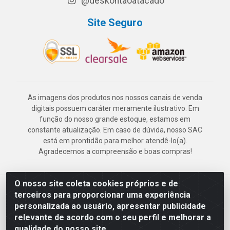
@deskontaoatacado
Site Seguro
As imagens dos produtos nos nossos canais de venda
digitais possuem caráter meramente ilustrativo. Em
função do nosso grande estoque, estamos em
constante atualização. Em caso de dúvida, nosso SAC
está em prontidão para melhor atendê-lo(a).
Agradecemos a compreensão e boas compras!
O nosso site coleta cookies próprios e de
Deskontão Atacado - Av. Marechal Mascarenhas de Morais, 2471 -
terceiros para proporcionar uma experiência
Imbiribeira - Recife/PE - CEP 51.150-001 - CNPJ 24.150.377/0003-
personalizada ao usuário, apresentar publicidade
57
relevante de acordo com o seu perfil e melhorar a
qualidade do nosso site.