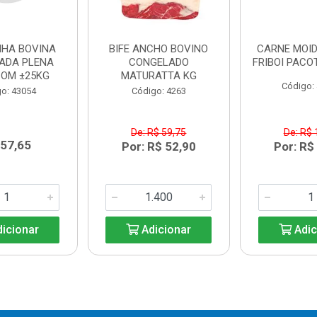
NHA BOVINA
BIFE ANCHO BOVINO
CARNE MOI
ADA PLENA
CONGELADO
FRIBOI PACOT
COM ±25KG
MATURATTA KG
Código:
o: 43054
Código: 4263
De: R$ 59,75
De: R$ 
 57,65
Por: R$ 52,90
Por: R$
icionar
Adicionar
Adic