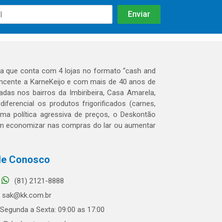
 que conta com 4 lojas no formato “cash and
tencente a KarneKeijo e com mais de 40 anos de
das nos bairros da Imbiribeira, Casa Amarela,
erencial os produtos frigorificados (carnes,
 uma política agressiva de preços, o Deskontão
dem economizar nas compras do lar ou aumentar
le Conosco
(81) 2121-8888
sak@kk.com.br
Segunda a Sexta: 09:00 as 17:00