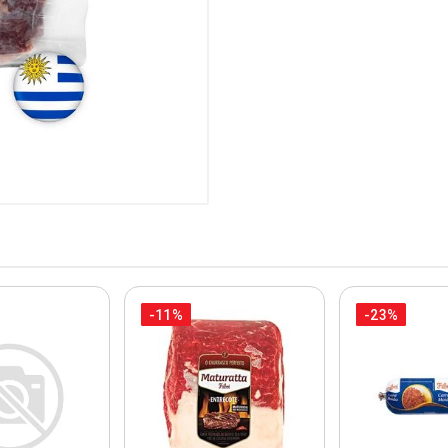
-11%
-23%