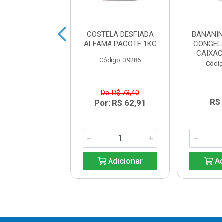
INHA BOVINA
COSTELA DESFIADA
BANANI
ELADA BARRA
ALFAMA PACOTE 1KG
CONGEL
ANSA KG
CAIXA
Código: 39286
digo: 35248
Códig
De: R$ 73,40
R$ 52,40
R$
Por: R$ 62,91
Adicionar
Adicionar
Ad