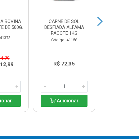
DA BOVINA
CARNE DE SOL
PICANHA BOV
E DE 500G.
DESFIADA ALFAMA
CONGELA
PACOTE 1KG
FRIGOMAR
 41373
Código: 41158
Código: 41
16,79
R$ 72,35
R$ 73,4
 12,99
ionar
Adicionar
Adicio