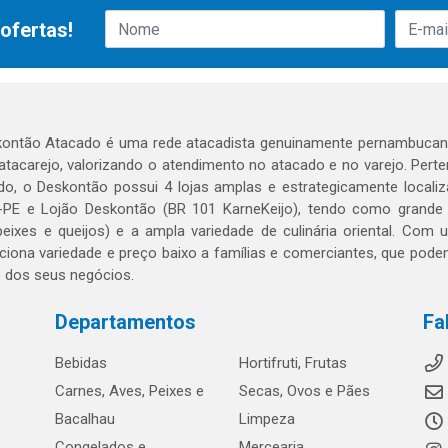
ofertas!
ontão Atacado é uma rede atacadista genuinamente pernambucana
 atacarejo, valorizando o atendimento no atacado e no varejo. Per
o, o Deskontão possui 4 lojas amplas e estrategicamente localiza
PE e Lojão Deskontão (BR 101 KarneKeijo), tendo como grande dif
peixes e queijos) e a ampla variedade de culinária oriental. Com
ciona variedade e preço baixo a famílias e comerciantes, que po
o dos seus negócios.
Departamentos
Fa
Bebidas
Hortifruti, Frutas
Carnes, Aves, Peixes e
Secas, Ovos e Pães
Bacalhau
Limpeza
Congelados e
Mercearia