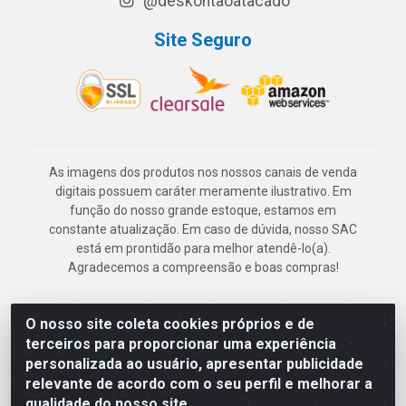
@deskontaoatacado
Site Seguro
As imagens dos produtos nos nossos canais de venda
digitais possuem caráter meramente ilustrativo. Em
função do nosso grande estoque, estamos em
constante atualização. Em caso de dúvida, nosso SAC
está em prontidão para melhor atendê-lo(a).
Agradecemos a compreensão e boas compras!
O nosso site coleta cookies próprios e de
Deskontão Atacado - Av. Marechal Mascarenhas de Morais, 2471 -
terceiros para proporcionar uma experiência
Imbiribeira - Recife/PE - CEP 51.150-001 - CNPJ 24.150.377/0003-
personalizada ao usuário, apresentar publicidade
57
relevante de acordo com o seu perfil e melhorar a
qualidade do nosso site.