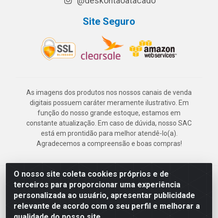
@deskontaoatacado
Site Seguro
As imagens dos produtos nos nossos canais de venda
digitais possuem caráter meramente ilustrativo. Em
função do nosso grande estoque, estamos em
constante atualização. Em caso de dúvida, nosso SAC
está em prontidão para melhor atendê-lo(a).
Agradecemos a compreensão e boas compras!
O nosso site coleta cookies próprios e de
Deskontão Atacado - Av. Marechal Mascarenhas de Morais, 2471 -
terceiros para proporcionar uma experiência
Imbiribeira - Recife/PE - CEP 51.150-001 - CNPJ 24.150.377/0003-
personalizada ao usuário, apresentar publicidade
57
relevante de acordo com o seu perfil e melhorar a
qualidade do nosso site.